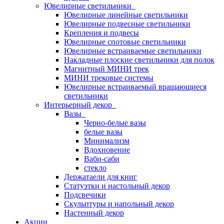
Ювелирные светильники
Ювелирные линейные светильники
Ювелирные подвесные светильники
Крепления и подвесы
Ювелирные спотовые светильники
Ювелирные встраиваемые светильники
Накладные плоские светильники для полок
Магнитный МИНИ трек
МИНИ трековые системы
Ювелирные встраиваемый вращающиеся
светильники
Интерьерный декор
Вазы
Черно-белые вазы
белые вазы
Минимализм
Вдохновение
Ваби-саби
стекло
Держатаели для книг
Статуэтки и настольный декор
Подсвечики
Скульптуры и напольный декор
Настенный декор
Акции