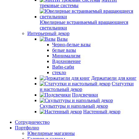
трековые системы
Ювелирные встраиваемый вращающиеся
светильники
Интерьерный декор
Вазы
Черно-белые вазы
белые вазы
Минимализм
Вдохновение
Ваби-саби
стекло
Держатаели для книг
Статуэтки
и настольный декор
Подсвечики
Скульптуры и напольный декор
Настенный декор
Сотрудничество
Портфолио
Ювелирные магазины
Галереи и салоны