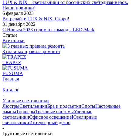
LUX & NIX – светильники от российских светодизайнеров.
Наши новинки!
6 февраля 2023
Встречайте LUX & NIX. Скоро!
31 декабря 2022
С Новым 2023 годом от команды LED-Mark
Статьи
Все статьи
3 главных правила ремонта
TRAPEZ
FUSUMA
Главная
-
Каталог
-
Уличные светильники
Люстры
Светильники
Бра и подсветки
Споты
Настольные
лампы
Торшеры
Трековые системы
Уличные
светильники
Офисное освещение
Ювелирные
светильники
Интерьерный декор
-
Грунтовые светильники