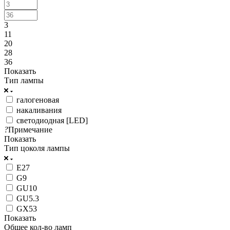
3
11
20
28
36
Показать
Тип лампы
галогеновая
накаливания
светодиодная [LED]
?
Примечание
Показать
Тип цоколя лампы
E27
G9
GU10
GU5.3
GX53
Показать
Общее кол-во ламп