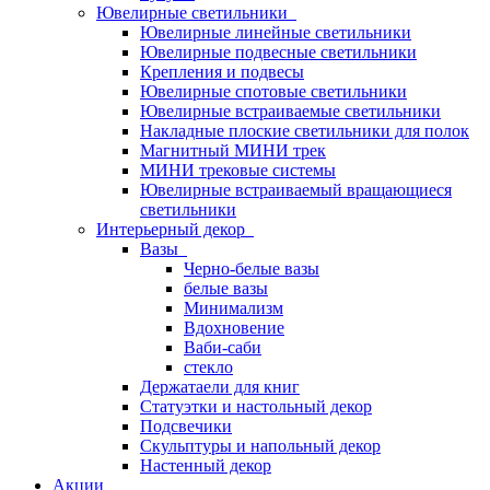
Ювелирные светильники
Ювелирные линейные светильники
Ювелирные подвесные светильники
Крепления и подвесы
Ювелирные спотовые светильники
Ювелирные встраиваемые светильники
Накладные плоские светильники для полок
Магнитный МИНИ трек
МИНИ трековые системы
Ювелирные встраиваемый вращающиеся
светильники
Интерьерный декор
Вазы
Черно-белые вазы
белые вазы
Минимализм
Вдохновение
Ваби-саби
стекло
Держатаели для книг
Статуэтки и настольный декор
Подсвечики
Скульптуры и напольный декор
Настенный декор
Акции