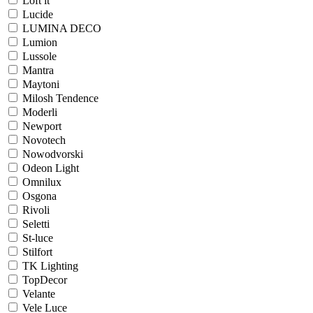
Loft it
Lucide
LUMINA DECO
Lumion
Lussole
Mantra
Maytoni
Milosh Tendence
Moderli
Newport
Novotech
Nowodvorski
Odeon Light
Omnilux
Osgona
Rivoli
Seletti
St-luce
Stilfort
TK Lighting
TopDecor
Velante
Vele Luce