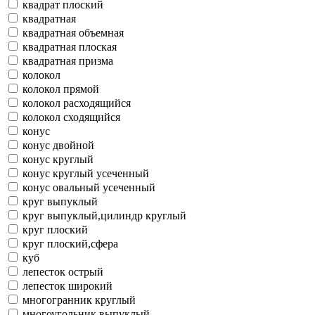
квадрат плоский
квадратная
квадратная объемная
квадратная плоская
квадратная призма
колокол
колокол прямой
колокол расходящийся
колокол сходящийся
конус
конус двойной
конус круглый
конус круглый усеченный
конус овальный усеченный
круг выпуклый
круг выпуклый,цилиндр круглый
круг плоский
круг плоский,сфера
куб
лепесток острый
лепесток широкий
многогранник круглый
многоугольник выпуклый