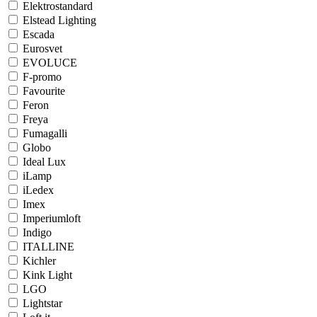
Elektrostandard
Elstead Lighting
Escada
Eurosvet
EVOLUCE
F-promo
Favourite
Feron
Freya
Fumagalli
Globo
Ideal Lux
iLamp
iLedex
Imex
Imperiumloft
Indigo
ITALLINE
Kichler
Kink Light
LGO
Lightstar