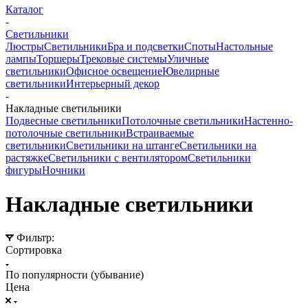
Каталог
-
Светильники
Люстры
Светильники
Бра и подсветки
Споты
Настольные
лампы
Торшеры
Трековые системы
Уличные
светильники
Офисное освещение
Ювелирные
светильники
Интерьерный декор
-
Накладные светильники
Подвесные светильники
Потолочные светильники
Настенно-
потолочные светильники
Встраиваемые
светильники
Светильники на штанге
Светильники на
растяжке
Светильники с вентилятором
Светильники
фигуры
Ночники
Накладные светильники
Фильтр:
Сортировка
По популярности (убывание)
Цена