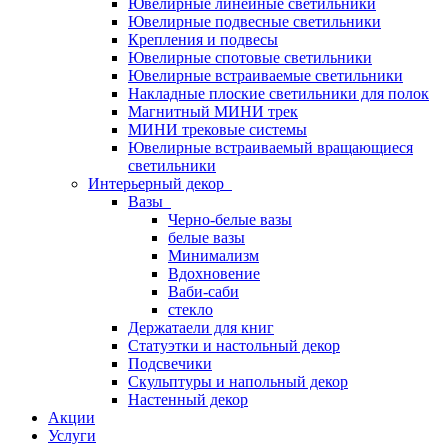
Ювелирные линейные светильники
Ювелирные подвесные светильники
Крепления и подвесы
Ювелирные спотовые светильники
Ювелирные встраиваемые светильники
Накладные плоские светильники для полок
Магнитный МИНИ трек
МИНИ трековые системы
Ювелирные встраиваемый вращающиеся
светильники
Интерьерный декор
Вазы
Черно-белые вазы
белые вазы
Минимализм
Вдохновение
Ваби-саби
стекло
Держатаели для книг
Статуэтки и настольный декор
Подсвечики
Скульптуры и напольный декор
Настенный декор
Акции
Услуги