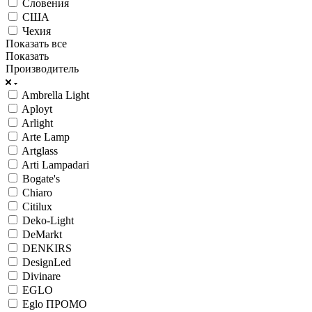
Словения
США
Чехия
Показать все
Показать
Производитель
Ambrella Light
Aployt
Arlight
Arte Lamp
Artglass
Arti Lampadari
Bogate's
Chiaro
Citilux
Deko-Light
DeMarkt
DENKIRS
DesignLed
Divinare
EGLO
Eglo ПРОМО