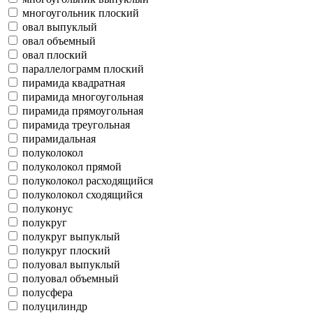
многоугольник плоский
овал выпуклый
овал объемный
овал плоский
параллелограмм плоский
пирамида квадратная
пирамида многоугольная
пирамида прямоугольная
пирамида треугольная
пирамидальная
полуколокол
полуколокол прямой
полуколокол расходящийся
полуколокол сходящийся
полуконус
полукруг
полукруг выпуклый
полукруг плоский
полуовал выпуклый
полуовал объемный
полусфера
полуцилиндр