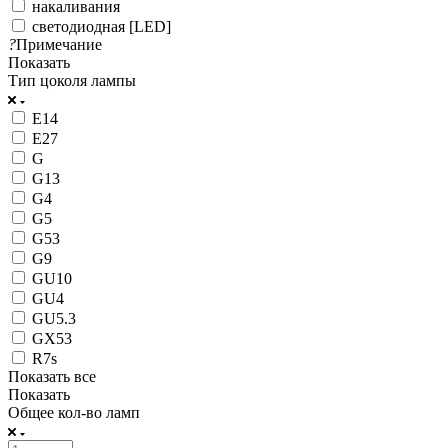
накаливания
светодиодная [LED]
?
Примечание
Показать
Тип цоколя лампы
E14
E27
G
G13
G4
G5
G53
G9
GU10
GU4
GU5.3
GX53
R7s
Показать все
Показать
Общее кол-во ламп