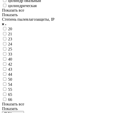
цилиндр овальный
цилиндрическая
Показать все
Показать
Степень пылевлагозащиты, IP
20
21
23
24
25
33
40
42
43
44
50
54
55
65
66
Показать все
Показать