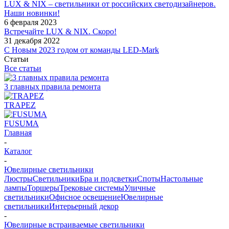
LUX & NIX – светильники от российских светодизайнеров.
Наши новинки!
6 февраля 2023
Встречайте LUX & NIX. Скоро!
31 декабря 2022
С Новым 2023 годом от команды LED-Mark
Статьи
Все статьи
3 главных правила ремонта
TRAPEZ
FUSUMA
Главная
-
Каталог
-
Ювелирные светильники
Люстры
Светильники
Бра и подсветки
Споты
Настольные
лампы
Торшеры
Трековые системы
Уличные
светильники
Офисное освещение
Ювелирные
светильники
Интерьерный декор
-
Ювелирные встраиваемые светильники