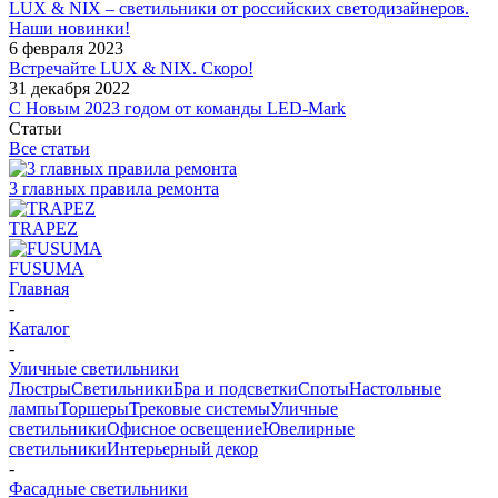
LUX & NIX – светильники от российских светодизайнеров.
Наши новинки!
6 февраля 2023
Встречайте LUX & NIX. Скоро!
31 декабря 2022
С Новым 2023 годом от команды LED-Mark
Статьи
Все статьи
3 главных правила ремонта
TRAPEZ
FUSUMA
Главная
-
Каталог
-
Уличные светильники
Люстры
Светильники
Бра и подсветки
Споты
Настольные
лампы
Торшеры
Трековые системы
Уличные
светильники
Офисное освещение
Ювелирные
светильники
Интерьерный декор
-
Фасадные светильники