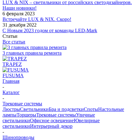
LUX & NIX – светильники от российских светодизайнеров.
Наши новинки!
6 февраля 2023
Встречайте LUX & NIX. Скоро!
31 декабря 2022
С Новым 2023 годом от команды LED-Mark
Статьи
Все статьи
3 главных правила ремонта
TRAPEZ
FUSUMA
Главная
-
Каталог
-
Трековые системы
Люстры
Светильники
Бра и подсветки
Споты
Настольные
лампы
Торшеры
Трековые системы
Уличные
светильники
Офисное освещение
Ювелирные
светильники
Интерьерный декор
-
Шинопроводы