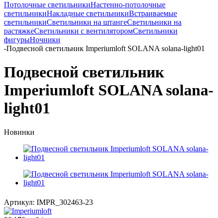
Потолочные светильники
Настенно-потолочные
светильники
Накладные светильники
Встраиваемые
светильники
Светильники на штанге
Светильники на
растяжке
Светильники с вентилятором
Светильники
фигуры
Ночники
-
Подвесной светильник Imperiumloft SOLANA solana-light01
Подвесной светильник
Imperiumloft SOLANA solana-
light01
Новинки
Артикул:
IMPR_302463-23