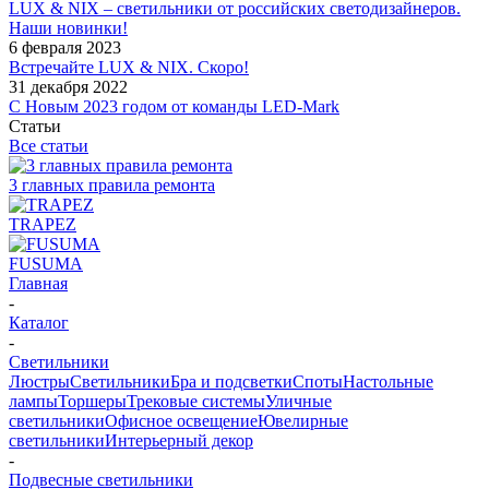
LUX & NIX – светильники от российских светодизайнеров.
Наши новинки!
6 февраля 2023
Встречайте LUX & NIX. Скоро!
31 декабря 2022
С Новым 2023 годом от команды LED-Mark
Статьи
Все статьи
3 главных правила ремонта
TRAPEZ
FUSUMA
Главная
-
Каталог
-
Светильники
Люстры
Светильники
Бра и подсветки
Споты
Настольные
лампы
Торшеры
Трековые системы
Уличные
светильники
Офисное освещение
Ювелирные
светильники
Интерьерный декор
-
Подвесные светильники