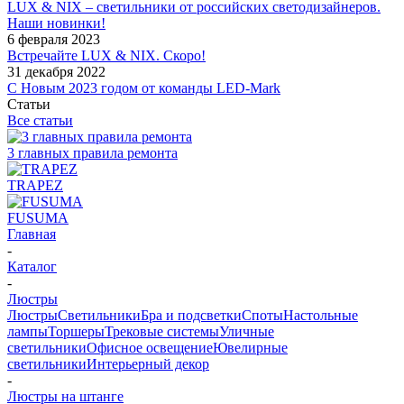
LUX & NIX – светильники от российских светодизайнеров.
Наши новинки!
6 февраля 2023
Встречайте LUX & NIX. Скоро!
31 декабря 2022
С Новым 2023 годом от команды LED-Mark
Статьи
Все статьи
3 главных правила ремонта
TRAPEZ
FUSUMA
Главная
-
Каталог
-
Люстры
Люстры
Светильники
Бра и подсветки
Споты
Настольные
лампы
Торшеры
Трековые системы
Уличные
светильники
Офисное освещение
Ювелирные
светильники
Интерьерный декор
-
Люстры на штанге